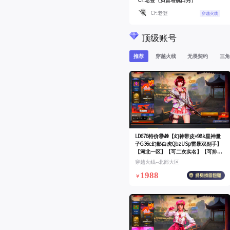
CF.老登（贝雷塔脱口秀）
CF.老登
穿越火线
顶级账号
推荐
穿越火线
无畏契约
三角
LD676特价🉐🎁【幻神带皮+98k星神量
子G36c幻影白虎QbzUSp雷暴双副手】
【河北一区】【可二次实名】【可排
位】【新锐1】【会员等级VIP5】【CF
穿越火线--北部大区
点6197】【V武器数61】【幻神1皮】
1988
【云龙套装X1套】【M200-幻神】【幻
￥
神-电流骇客 皮肤】【星神-长生圣莲】
【Scar Light-白虎】【白虎-电玩蓝兔】
【QBZ03-金色蔷薇】【QBZ03-云龙】
【G36C-幻影】【USP-雷暴】【炼狱-百
战金芒】【魂·炼狱-玩具枪】【魂·炼狱-
玩具枪】【关小雨】【华】【葵】【云
海玲珑】【M4A1-雷神】【雷神-暗月】