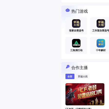
热门游戏
登家自营选号
工作室自营选
三角洲行动
十年解封
合作主播
全部
穿越火线