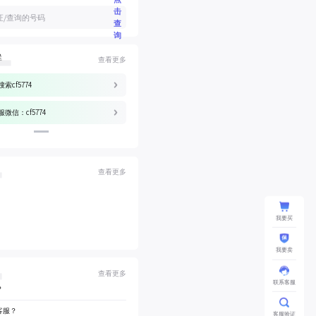
击
查
询
群
查看更多
索cf5774
微信：cf5774
查看更多
我要买
我要卖
查看更多
联系客服
？
客服？
客服验证