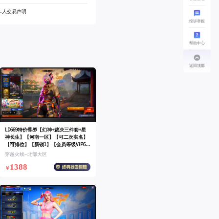
年人交易声明
投诉举报
帮助中心
返回顶部
LD669特价🉐🎁【幻神+裁决三件套+星
神长生】【河南一区】【可二次实名】
【可排位】【新锐1】【会员等级VIP6】
【CF点500】【V武器数27】【M200-幻
穿越火线--北部大区
神】【星神-长生圣莲】【AWM-裁决】
1388
【AWM-裁决音效卡】【裁决-运输船 皮
￥
肤】【加特林-炼狱】【烈龙-云海游
龙】【机械姬】【蛇隐宗】【雨棠】
【云海玲珑】【隼】【M4A1-雷神】
【M4A1-雷神】【雷神-R.LGD-CFPLS18
冠军】【雷神-源计划2.0专属 皮肤】