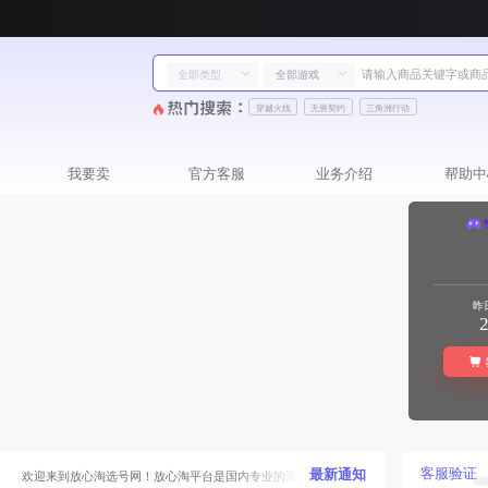
穿越火线
无畏契约
三角洲行动
我要卖
官方客服
业务介绍
帮助中
昨
客服验证
最新通知
欢迎来到放心淘选号网！放心淘平台是国内专业的游戏账号交易和账号估价平台！为虚拟财