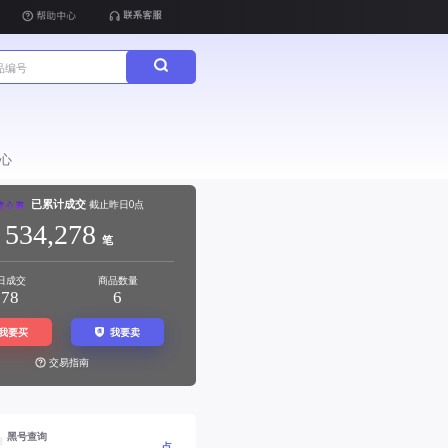
心
已累计成交
截止昨日0点
534,278
笔
日成交
商品数量
278
6
我要买
我要卖
交易指南
产交易保驾护航！
黑号查询
点