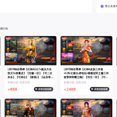
禁止未成
洲行动
LD674特价🉐🎁【幻神AGs17+裁决月光
LD670特价🉐🎁【幻神4皮肤三件套
毁灭Sv质量皮】【安徽一区】【可二次
+G36c幻影白虎电玩+蔷薇冠军之徽三件
实名】【可排位】【新锐1】【会员等级
套雷神荣耀之魄】【河北一区】【可二
VIP5】【CF点148】【V武器数28】【幻
次实名】【可排位】【新锐1】【会员等
穿越火线--东部大区
穿越火线--北部大区
神1皮】【竞技荣光套装X1套】【M200-
级VIP6】【CF点8509】【V武器数35】
888
2488
幻神】【幻神-AG-CFPLS17冠军】
【幻神三件套】【幻神3皮】【金色蔷薇
￥
￥
【零】【奇洋探员】【乔伊教练】【王
三件套】【哔哩哔哩名片】【M200-幻
者-魅影】【云海玲珑】【潘多拉-X】
神】【幻神-曹操 皮肤】【幻神-动感闪
【M4A1-雷神】【雷神-荣耀世冠AG】
耀 皮肤】【M200-幻神-黄忠皮肤】
【M4A1-雷神-新春神龙皮肤】【雷神-星
【M200-幻神音效卡】【白虎-电玩蓝
空】【AK47-火麒麟】【火麒麟-
兔】【QBZ03-金色蔷薇】【QBZ03-冠军
CFSTAR】【火麒麟-雷神】【M4A1-黑骑
之薇】【QBZ03-金色蔷薇音效卡】
士】【黑骑士-战神马超】【M4A1-黑骑
【G36C-幻影】【AK47-雷暴王者】